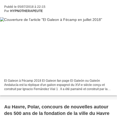
Publié le 05/07/2018 à 22:15
Par
HYPNOTHERAPEUTE
El Galeon à Fécamp 2018 El Galeon fan page El Galeón ou Galeón
Andalucía est la réplique d'un galion espagnol du XVI e siècle conçu et
construit par Ignacio Fernández Vial 1 . Il a été parrainé et construit par la
Junte d'Andalousie et la Fondation Nao...
Au Havre, Polar, concours de nouvelles autour
des 500 ans de la fondation de la ville du Havre