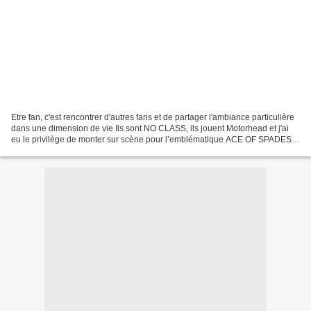
Etre fan, c'est rencontrer d'autres fans et de partager l'ambiance particulière
dans une dimension de vie Ils sont NO CLASS, ils jouent Motorhead et j'ai
eu le privilège de monter sur scène pour l’emblématique ACE OF SPADES
Allez les voir, supportez les...