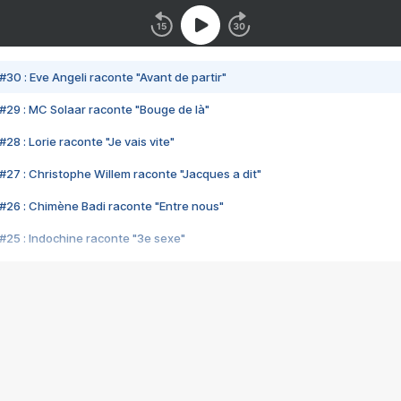
#30 : Eve Angeli raconte "Avant de partir"
#29 : MC Solaar raconte "Bouge de là"
28 : Lorie raconte "Je vais vite"
#27 : Christophe Willem raconte "Jacques a dit"
#26 : Chimène Badi raconte "Entre nous"
#25 : Indochine raconte "3e sexe"
#24 : Zaho raconte "C'est chelou"
#23 : Patrick Bruel raconte "Au café des délices"
#22 : Kyo raconte "Le chemin"
#21 : Nolwenn Leroy raconte "Cassé"
#20 : Patrick Hernandez raconte "Born to be alive"