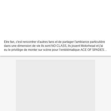
Etre fan, c'est rencontrer d'autres fans et de partager l'ambiance particulière
dans une dimension de vie Ils sont NO CLASS, ils jouent Motorhead et j'ai
eu le privilège de monter sur scène pour l’emblématique ACE OF SPADES
Allez les voir, supportez les...