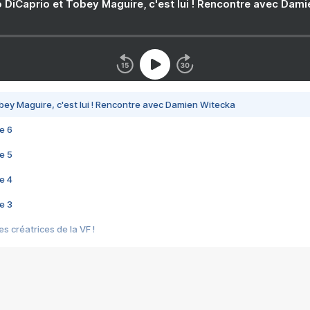
 DiCaprio et Tobey Maguire, c'est lui ! Rencontre avec Dam
bey Maguire, c'est lui ! Rencontre avec Damien Witecka
e 6
e 5
e 4
e 3
s créatrices de la VF !
e 2
e 1
e Mektoub My Love arrive enfin ! Rencontre avec Shaïn Boumedine et Sal